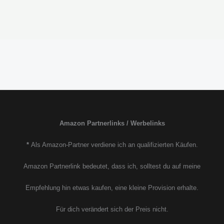
Amazon Partnerlinks / Werbelinks
*
Als Amazon-Partner verdiene ich an qualifizierten Käufen.
Amazon Partnerlink bedeutet, dass ich, solltest du auf meine
Empfehlung hin etwas kaufen, eine kleine Provision erhalte.
Für dich verändert sich der Preis nicht.