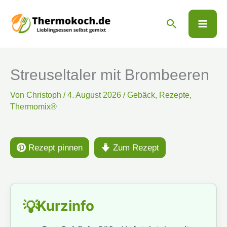
Zum
Suchen
Inhalt
springen
Streuseltaler mit Brombeeren
Von
Christoph
/
4. August 2026
/
Gebäck
,
Rezepte
,
Thermomix®
Rezept pinnen
Zum Rezept
Kurzinfo
💡