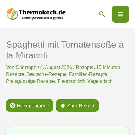
Zum
Suchen
Inhalt
springen
Spaghetti mit Tomatensoße à
la Miracoli
Von
Christoph
/
4. August 2026
/
Rezepte
,
15 Minuten
Rezepte
,
Deutsche-Rezepte
,
Familien-Rezepte
,
Preisgünstige Rezepte
,
Thermomix®
,
Vegetarisch
Rezept pinnen
Zum Rezept