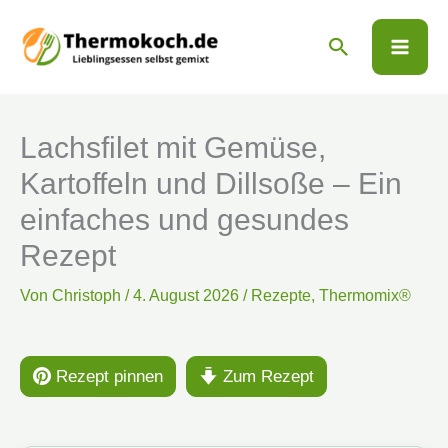
Zum
Suchen
Inhalt
springen
Lachsfilet mit Gemüse,
Kartoffeln und Dillsoße – Ein
einfaches und gesundes
Rezept
Von
Christoph
/
4. August 2026
/
Rezepte
,
Thermomix®
Rezept pinnen
Zum Rezept