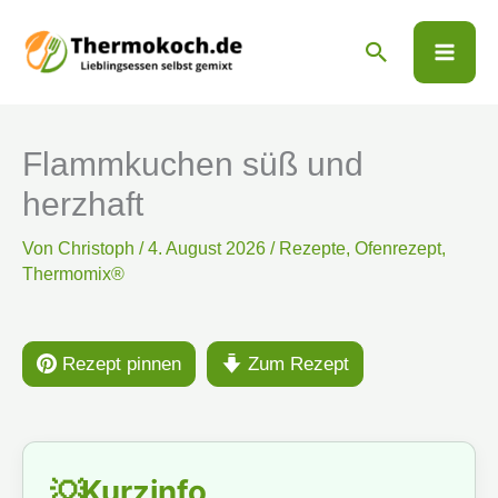
Zum
Suchen
Inhalt
springen
Flammkuchen süß und
herzhaft
Von
Christoph
/
4. August 2026
/
Rezepte
,
Ofenrezept
,
Thermomix®
Rezept pinnen
Zum Rezept
Kurzinfo
💡