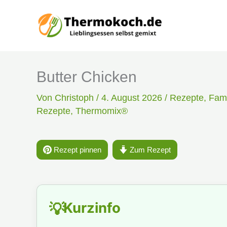
Zum
Inhalt
springen
Butter Chicken
Von
Christoph
/
4. August 2026
/
Rezepte
,
Fami
Rezepte
,
Thermomix®
Rezept pinnen
Zum Rezept
Kurzinfo
💡