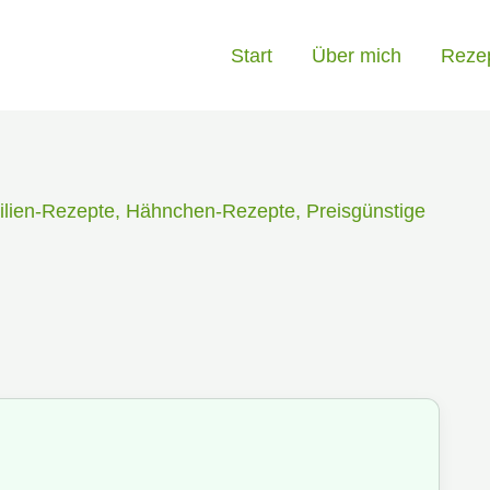
Start
Über mich
Reze
lien-Rezepte
,
Hähnchen-Rezepte
,
Preisgünstige