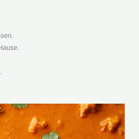
ssen.
 Hause.
.