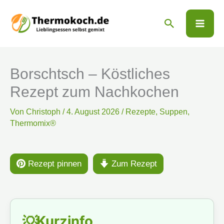
Zum
Suchen
Inhalt
springen
Borschtsch – Köstliches
Rezept zum Nachkochen
Von
Christoph
/
4. August 2026
/
Rezepte
,
Suppen
,
Thermomix®
Rezept pinnen
Zum Rezept
Kurzinfo
💡