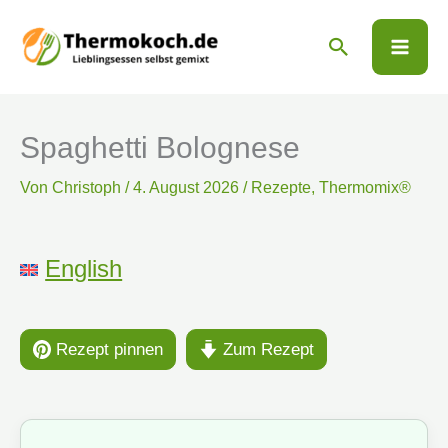
Zum
Suchen
Inhalt
springen
Spaghetti Bolognese
Von
Christoph
/
4. August 2026
/
Rezepte
,
Thermomix®
English
Rezept pinnen
Zum Rezept