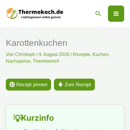
Zum
Suchen
Inhalt
springen
Karottenkuchen
Von
Christoph
/
4. August 2026
/
Rezepte
,
Kuchen
,
Nachspeise
,
Thermomix®
Rezept pinnen
Zum Rezept
Kurzinfo
💡