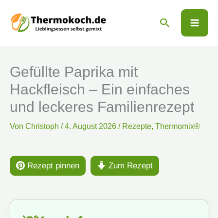
Zum
Suchen
Inhalt
springen
Gefüllte Paprika mit
Hackfleisch – Ein einfaches
und leckeres Familienrezept
Von
Christoph
/
4. August 2026
/
Rezepte
,
Thermomix®
Rezept pinnen
Zum Rezept