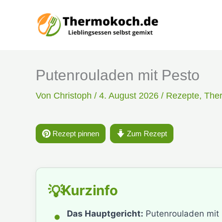
Zum
Inhalt
springen
Putenrouladen mit Pesto
Von
Christoph
/
4. August 2026
/
Rezepte
,
The
Rezept pinnen
Zum Rezept
Kurzinfo
💡
•
Das Hauptgericht:
Putenrouladen mit 